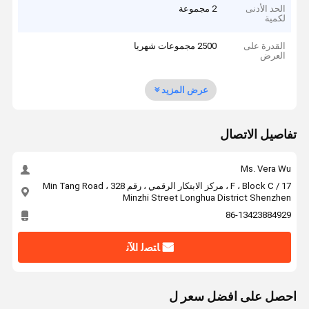
الحد الأدنى
2 مجموعة
لكمية
القدرة على
2500 مجموعات شهريا
العرض
عرض المزيد
تفاصيل الاتصال
Ms. Vera Wu
17 / F ، Block C ، مركز الابتكار الرقمي ، رقم 328 Min Tang Road ،
Minzhi Street Longhua District Shenzhen
86-13423884929
ﺎﺘﺼﻟ ﺍﻶﻧ
احصل على افضل سعر ل