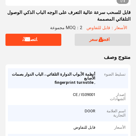
1
1
/
قابل للسحب سرعة عالية التعرف على الوجه الباب الذكي الوصول
التلقائي المصممة
الأسعار：قابل للتفاوض
MOQ：2 مجموعة
افضل سعر
ﺎﺘﺼﻟ ﺍﻶﻧ
منتوج وصف
تسليط الضوء
أنظمة الأبواب الدوارة التلقائي ، الباب الدوار بصمات
الأصابع
,
fingerprint turnstile
إصدار
CE / IS09001
الشهادات
اسم العلامة
DOOR
التجارية
الأسعار
قابل للتفاوض