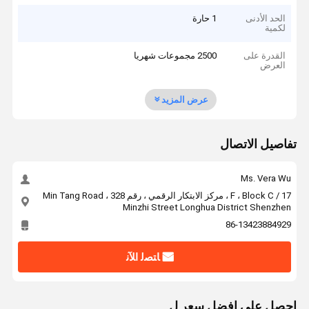
الحد الأدنى
1 حارة
لكمية
القدرة على
2500 مجموعات شهريا
العرض
عرض المزيد
تفاصيل الاتصال
Ms. Vera Wu
17 / F ، Block C ، مركز الابتكار الرقمي ، رقم 328 Min Tang Road ،
Minzhi Street Longhua District Shenzhen
86-13423884929
ﺎﺘﺼﻟ ﺍﻶﻧ
احصل على افضل سعر ل