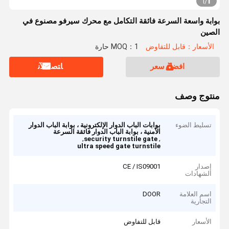
1
1
/
بوابة واسعة السرعة فائقة التكامل مع محرك سيرفو مصنوع في
الصين
الأسعار：قابل للتفاوض
MOQ：1 حارة
افضل سعر
ﺎﺘﺼﻟ ﺍﻶﻧ
منتوج وصف
تسليط الضوء
بوابات الباب الدوار الإلكترونية ، بوابة الباب الدوار
الأمنية ، بوابة الباب الدوار فائقة السرعة
,
,
security turnstile gate
ultra speed gate turnstile
إصدار
CE / IS09001
الشهادات
اسم العلامة
DOOR
التجارية
الأسعار
قابل للتفاوض