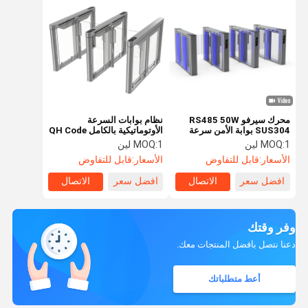
محرك سيرفو RS485 50W
نظام بوابات السرعة
SUS304 بوابة الأمن سرعة
الأوتوماتيكية بالكامل QH Code
الباب الدوار
RFID Swing Turnstile
1 لين
MOQ:
1 لين
MOQ:
Barrier للبنوك والفنادق
الأسعار:
قابل للتفاوض
الأسعار:
قابل للتفاوض
افضل سعر
الاتصال
افضل سعر
الاتصال
وفر وقتك
دعنا نتصل بأفضل المنتجات معك.
أعط متطلباتك