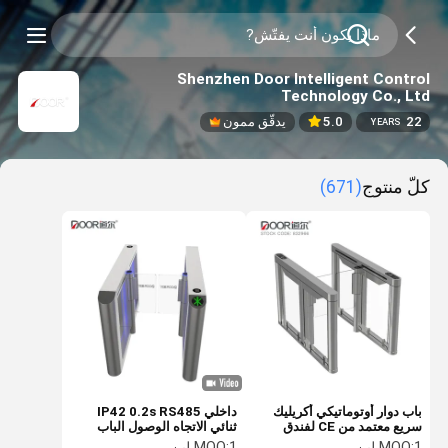
Shenzhen Door Intelligent Control
Technology Co., Ltd
22
5.0
يدقّق ممون
YEARS
كلّ منتوج
(671)
باب دوار أوتوماتيكي أكريليك
داخلي IP42 0.2s RS485
سريع معتمد من CE لفندق
ثنائي الاتجاه الوصول الباب
مبنى البنك
الدوار
1 لين
MOQ:
1 لين
MOQ: