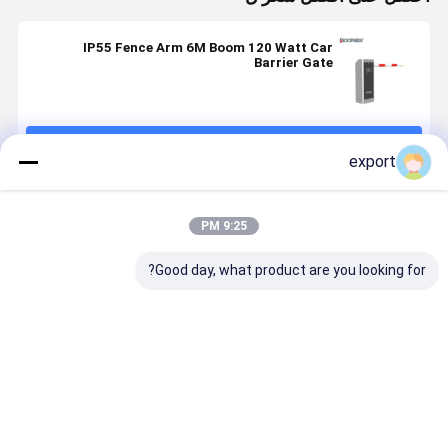
IP55 Fence Arm 6M Boom 120 Watt Car
Barrier Gate
استمر
export
المنتجات الموصى بها
9:25 PM
Good day, what product are you looking for?
بوابة حاجز
بوابة الحاجز
ذراع مستقيم
موقف للسيا
وقوف السيارات
RS485 6M
AC 110V
الذكية
Boom IP55
S485 IP55
حاجز وقوف
6M Boom
السيارات
rrier Gate
افضل سعر
افضل سعر
افضل سعر
افضل سع