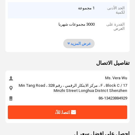
الحد الأدنى
1 مجموعة
لكمية
القدرة على
3000 مجموعات شهريا
العرض
عرض المزيد
تفاصيل الاتصال
Ms. Vera Wu
17 / F ، Block C ، مركز الابتكار الرقمي ، رقم 328 Min Tang Road ،
Minzhi Street Longhua District Shenzhen
86-13423884929
ﺎﺘﺼﻟ ﺍﻶﻧ
احصل على افضل سعر ل