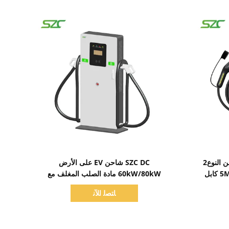
اظهر التفاصيل
SZC 7kW شاحن EV المحمول من النوع2
SZC DC شاحن EV على الأرض
منيكس للسيارات الكهربائية مع 5M كابل
60kW/80kW مادة الصلب المغلف مع
ل
أسلحة مزدوجة مزدوجة لمشروع OCPP 1.6J
ﺎﺘﺼﻟ ﺍﻶﻧ
المناقصة GBT CCS1/CCS2 CHAdemo