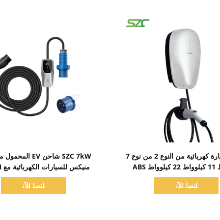
اظهر التفاصيل
اظهر التفاصيل
شاحن سيارة كهربائية من النوع 2 من نوع 7
كيلوواط 11 كيلوواط 22 كيلوواط ABS
 للمنازل ومواقف السيارات في
الصناعية وصلة سهلة الحم
ﺎﺘﺼﻟ ﺍﻶﻧ
ﺎﺘﺼﻟ ﺍﻶﻧ
لسيارات الكهربائية في الاتحاد
الأوروبي