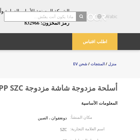
عامًا!
Arabic
رمز المخزون: 832966
search
اطلب اقتباس
منزل
/
المنتجات
/
شحن EV
أسلحة مزدوجة شاشة مزدوجة OCPP SZC شاحن AC-DC 42 kW Type2-CCS2 محطة شحن تجارية على الأرض
المعلومات الأساسية
مكان المنشأ:
دونغقوان ، الصين
اسم العلامة التجارية:
SZC