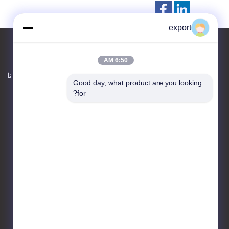
export
6:50 AM
اتصل بنا
حول نا
Good day, what product are you looking 
for?
Shenzhen Door Intelligent
Control Technology Co., Ltd
17 / F ، Block C ، مركز الابتكار
الرقمي ، رقم 328 Min Tang
Road ، Minzhi Street
Longhua District Shenzhen
86-755-27620066
export@drzk.cn