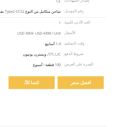
إصدار الشهادات:
CE
رقم الموديل:
شاحن متكامل من النوع Type2-CCS2 بقدرة 42 كيلووات
الحد الأدنى لكمية:
1
الأسعار:
USD 3959- USD 4399 / Unit
وقت التسليم:
1-4 أسابيع
شروط الدفع:
T/T، L/C، ويسترن يونيون
القدرة على العرض:
100 قطعة / أسبوع
افضل سعر
ﺎﺘﺼﻟ ﺍﻶﻧ