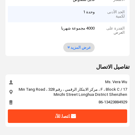
الحد الأدنى
وحدة 1
لكمية
القدرة على
4000 مجموعة شهريا
العرض
عرض المزيد
تفاصيل الاتصال
Ms. Vera Wu
17 / F ، Block C ، مركز الابتكار الرقمي ، رقم 328 Min Tang Road ،
Minzhi Street Longhua District Shenzhen
86-13423884929
ﺎﺘﺼﻟ ﺍﻶﻧ