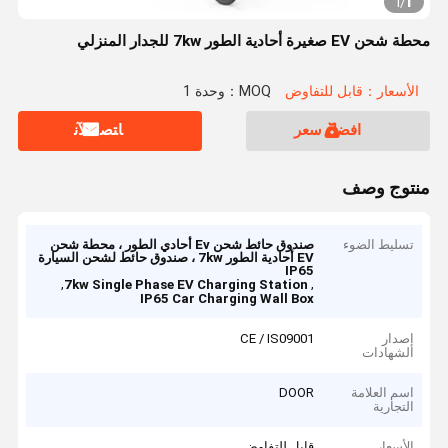
1
1
/
محطة شحن EV صغيرة أحادية الطور 7kw للجدار المنزلي
الأسعار：قابل للتفاوض
MOQ：وحدة 1
افضل سعر
ﺎﺘﺼﻟ ﺍﻶﻧ
منتوج وصف
تسليط الضوء
صندوق حائط شحن Ev أحادي الطور ، محطة شحن
EV أحادية الطور 7kw ، صندوق حائط لشحن السيارة
IP65
,
,
7kw Single Phase EV Charging Station
IP65 Car Charging Wall Box
إصدار
CE / IS09001
الشهادات
اسم العلامة
DOOR
التجارية
الأسعار
قابل للتفاوض