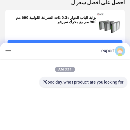
احصل على افضل سعر ل
بوابة الباب الدوار 0.3s ذات السرعة اللولبية 600 مم
900 مم مع محرك سيرفو
استمر
export
المنتجات الموصى بها
3:11 AM
Good day, what product are you looking for?
بوابة السرعة
بوابة السرعة
إشارة الاتصال
محولات البوا
الذكية بوابة
عجلة المشي
الجافة عالية
الذكية السر
الدوران
للمشاة CE
النتيجة تحكم
مع محرك سي
الوصول
لتحكم الوص
افضل سعر
افضل سعر
افضل سعر
افضل سع