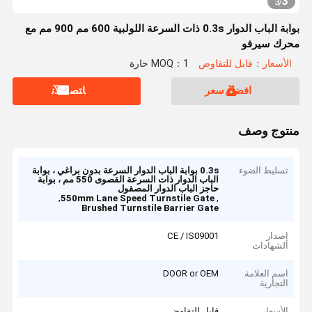
3
3
/
بوابة الباب الدوار 0.3s ذات السرعة اللولبية 600 مم 900 مم مع
محرك سيرفو
الأسعار：قابل للتفاوض
MOQ：1 حارة
افضل سعر
ﺎﺘﺼﻟ ﺍﻶﻧ
منتوج وصف
تسليط الضوء
0.3s بوابة الباب الدوار السرعة بدون براغي ، بوابة
الباب الدوار ذات السرعة القصوى 550 مم ، بوابة
حاجز الباب الدوار المصقول
,
,
550mm Lane Speed Turnstile Gate
Brushed Turnstile Barrier Gate
إصدار
CE / IS09001
الشهادات
اسم العلامة
DOOR or OEM
التجارية
الأسعار
قابل للتفاوض