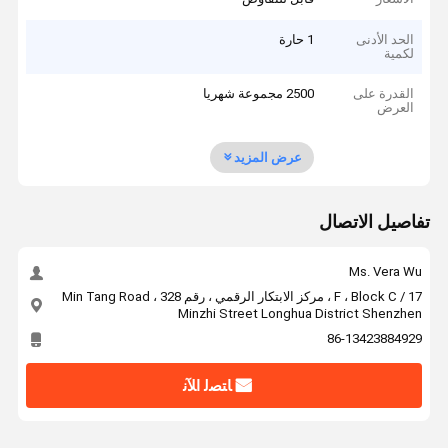
الحد الأدنى
1 حارة
لكمية
القدرة على
2500 مجموعة شهريا
العرض
عرض المزيد
تفاصيل الاتصال
Ms. Vera Wu
17 / F ، Block C ، مركز الابتكار الرقمي ، رقم 328 Min Tang Road ،
Minzhi Street Longhua District Shenzhen
86-13423884929
ﺎﺘﺼﻟ ﺍﻶﻧ