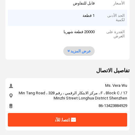
الأسعار
قابل للتفاوض
الحد الأدنى
1 قطعة
لكمية
القدرة على
20000 قطعة شهريا
العرض
عرض المزيد
تفاصيل الاتصال
Ms. Vera Wu
17 / F ، Block C ، مركز الابتكار الرقمي ، رقم 328 Min Tang Road ،
Minzhi Street Longhua District Shenzhen
86-13423884929
ﺎﺘﺼﻟ ﺍﻶﻧ