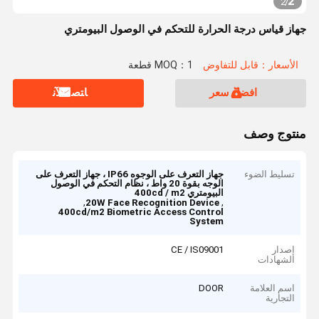
2
2
/
جهاز قياس درجة الحرارة للتحكم في الوصول البيومتري
الأسعار：قابل للتفاوض
MOQ：1 قطعة
افضل سعر
ﺎﺘﺼﻟ ﺍﻶﻧ
منتوج وصف
تسليط الضوء
جهاز التعرف على الوجوه IP66 ، جهاز التعرف على
الوجه بقوة 20 واط ، نظام التحكم في الوصول
البيومتري 400cd / m2
,
,
20W Face Recognition Device
400cd/m2 Biometric Access Control
System
إصدار
CE / IS09001
الشهادات
اسم العلامة
DOOR
التجارية