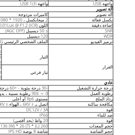
واجهة USB
واجهة USB 1ch
آلة تصوير
آلة تصوير
كاميرات مزدوجة
بكسل فعالة
2 ميجابكسل ، 1920 * 1080
إضاءة دقيقة
اللون 0.01Lux @ F1.2 (ICR) ؛ B / W 0.001Lux @ F1.2 (ICR)
SNR
≥ 50 ديسيبل (AGC OFF)
WDR
120 ديسيبل
ترميز الفيديو
الملف الشخصي الرئيسي H.265 / H.264 BP / MP / HP / MJPEG
20)
التيار
20)
القرار
تيار فرعي
640 * 0
320 * 0
عادي
درجة حرارة التشغيل
-30 درجة مئوية - +60 درجة مئوية
رطوبة العمل
0 ～ 90٪ رطوبة نسبية ، بدون تكاثف
رذاذ الملح
مستوى Rp6 أو أعلى
مكافحة ساكنة
اتصل بـ ± 6KV ، الهواء ± 8KV
قوة
DC12V / 3A
ضد للماء
IP66
قوة
20 واط (بحد أقصى)
حجم المعدات
260 (L) * 136 (W) * 26 (T) ملم
حجم الشاشة
شاشة 8 بوصة IPS HD