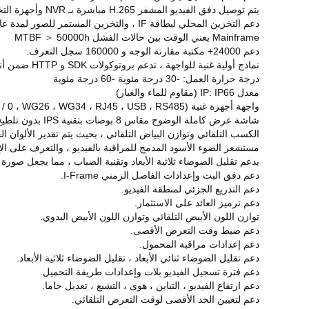
يتم توصيل دفق الفيديو المشفر H.265 مباشرة بـ NVR وأجهزة التخزين الأخرى من خلال بروتوكول ONVIF الأولي وبروتوكول GB28181.
دعم التخزين المحلي لبطاقة IF ، والتخزين المستمر للصور لمدة عام واحد ، والتخزين المستمر للفيديو لمدة شهر واحد أو أكثر (يتعلق بسعة بطاقة IF الاختيارية).
Mainframe يعني الوقت بين حالات الفشل MTBF ＞ 50000h
دعم 24000+ مكتبة مقارنة الوجه و 160000 سجل التعرف.
نماذج أولية غنية للواجهة ، تدعم بروتوكولات SDK و HTTP ضمن أنظمة أساسية متعددة مثل Windows / Linux.
درجة حرارة العمل: -30 درجة مئوية -60 درجة مئوية
معدل IP: IP66 (مقاوم للماء والغبار)
واجهة أجهزة غنية (I / 0 ، WG26 ، WG34 ، RJ45 ، USB ، RS485)
شاشة عرض كاملة الوضوح مقاس 8 بوصات بتقنية IPS بدون تلطيخ أو تأخير.
الكسب التلقائي وتوازن البياض التلقائي ، بحيث يتم تقدير الألوان 
مستشعر الضوء الأسود المدمج للمراقبة بالفيديو ، والتعرف على ال
يدعم تقليل الضوضاء ثلاثية الأبعاد وتقنية الضباب ، مما يجعل صور
دعم دفق البت وإعدادات الفاصل الزمني I-Frame.
دعم التدريع الجزئي لمنطقة الفيديو.
دعم ترميز العائد على الاستثمار.
توازن اللون الأبيض التلقائي وتوازن اللون الأبيض اليدوي.
دعم ضبط وقت التعرض الأقصى.
دعم إعدادات مراقبة المحمول.
دعم تقليل الضوضاء ثنائي الأبعاد ، تقليل الضوضاء ثلاثية الأبعاد.
دعم فترة تسجيل الفيديو بلات وإعدادات طريقة التحميل.
دعم ارتفاع الفيديو ، التباين ، هوى ، التشبع ، تعديل جاما.
دعم لتعيين الحد الأقصى لوقت التعرض التلقائي.