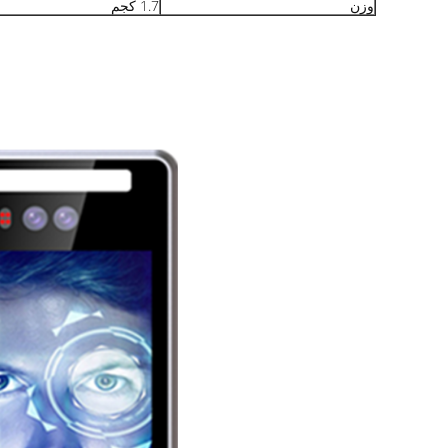
وزن
1.7 كجم