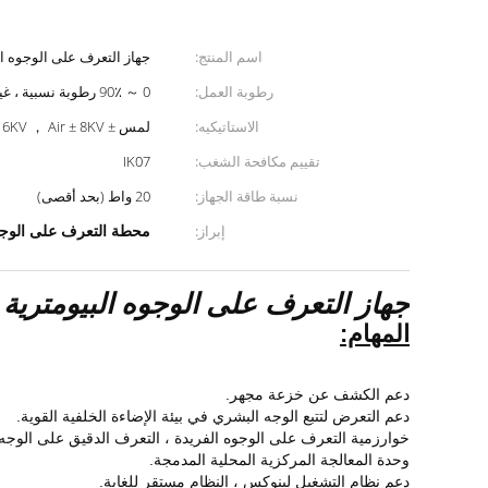
اسم المنتج:
جهاز التعرف على الوجوه ال
رطوبة العمل:
0 ～ 90٪ رطوبة نسبية ، غير متكثف
الاستاتيكيه:
لمس ± 6KV ， Air ± 8KV
تقييم مكافحة الشغب:
IK07
نسبة طاقة الجهاز:
20 واط (بحد أقصى)
محطة التعرف على الوجه 485
إبراز:
جهاز التعرف على الوجوه البيومترية
المهام:
دعم الكشف عن خزعة مجهر.
دعم التعرض لتتبع الوجه البشري في بيئة الإضاءة الخلفية القوية.
خوارزمية التعرف على الوجوه الفريدة ، التعرف الدقيق على الوجه ، وقت
وحدة المعالجة المركزية المحلية المدمجة.
دعم نظام التشغيل لينوكس ، النظام مستقر للغاية.