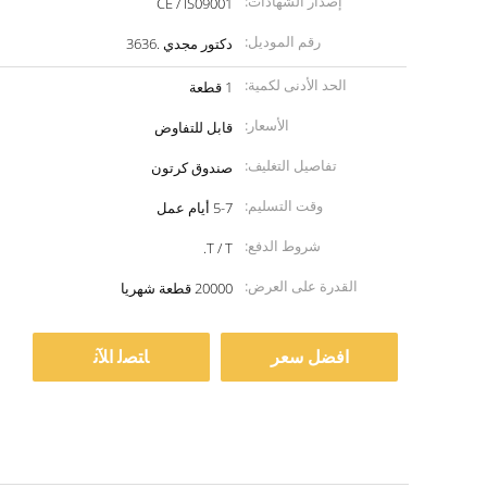
إصدار الشهادات:
CE / IS09001
رقم الموديل:
دكتور مجدي .3636
الحد الأدنى لكمية:
1 قطعة
الأسعار:
قابل للتفاوض
تفاصيل التغليف:
صندوق كرتون
وقت التسليم:
5-7 أيام عمل
شروط الدفع:
T / T.
القدرة على العرض:
20000 قطعة شهريا
افضل سعر
ﺎﺘﺼﻟ ﺍﻶﻧ