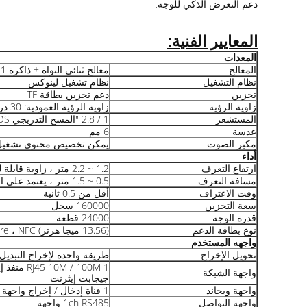
دعم التعرض الذكي للوجه.
المعايير الفنية:
المعدات
المعالج
معالج ثنائي النواة + ذاكرة 1 جيجا + فلاش 16 جيجا
نظام التشغيل
نظام تشغيل لينوكس
تخزين
دعم تخزين بطاقة TF
زاوية الرؤية
زاوية الرؤية العمودية: 30 درجة ؛زاوية الرؤية الأفقية: 30 درجة
المستشعر
1 / 2.8 "المسح التدريجي CMOS
عدسة
6 مم
مكبر الصوت
يمكن تخصيص محتوى تشغيل
أداء
ارتفاع التعرف
1.2 ~ 2.2 متر ، زاوية قابلة للتعديل
مسافة التعرف
0.5 ~ 1.5 متر ، يعتمد على العدسة
وقت الاعتراف
أقل من 0.5 ثانية
سعة التخزين
160000 سجل
قدرة الوجه
24000 قطعة
نوع بطاقة الدعم
(13.56 ميجا هرتز) Mifare ، NFC
واجهه المستخدم
تحويل الإخراج
طريقة واحدة لإخراج التبديل ، يم
1  / 100M
واجهة الشبكة
جيجابت إيثرنت
واجهة ويجاند
1 قناة إدخال / إخراج واجهة Wiegand
واجهة التواصل
1ch RS485 واجهة