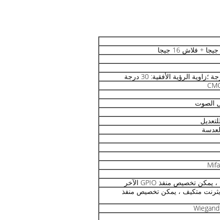
 الصوت
كن تخصيص منفذ GPIO الآخر
RJ45 10M منفذ إيثرنت متكيف ، يمكن تخصيص منفذ