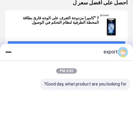
احصل على افضل سعر ل
7 "كاميرا مزدوجة التعرف على الوجه قارئ بطاقة
المحطة الطرفية لنظام التحكم في الوصول
استمر
export
المنتجات الموصى بها
6:02 PM
Good day, what product are you looking for?
8 بوصات IP66
8 بوصة مقاومة
جهاز التعرف
جهاز التعرف
QR Code
للمياه بدون
على الوجه
على الوجه
التعرف على
لمسة الحيوية
المثبت على
المثبت على
الوجه البيومتري
التعرف على
الحائط مع قارئ
الحائط للتح
بدون لمس
الوجه محطة
بطاقة للتحكم
في الوصول 
افضل سعر
افضل سعر
افضل سعر
افضل سع