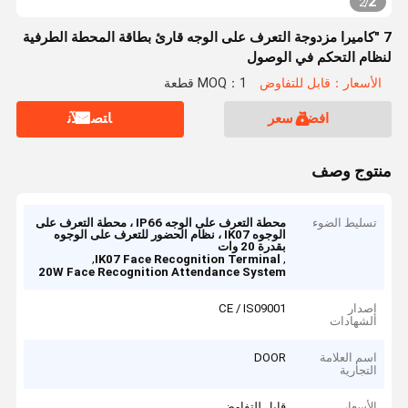
2
2
/
7 "كاميرا مزدوجة التعرف على الوجه قارئ بطاقة المحطة الطرفية
لنظام التحكم في الوصول
الأسعار：قابل للتفاوض
MOQ：1 قطعة
افضل سعر
ﺎﺘﺼﻟ ﺍﻶﻧ
منتوج وصف
تسليط الضوء
محطة التعرف على الوجه IP66 ، محطة التعرف على
الوجوه IK07 ، نظام الحضور للتعرف على الوجوه
بقدرة 20 وات
,
,
IK07 Face Recognition Terminal
20W Face Recognition Attendance System
إصدار
CE / IS09001
الشهادات
اسم العلامة
DOOR
التجارية
الأسعار
قابل للتفاوض