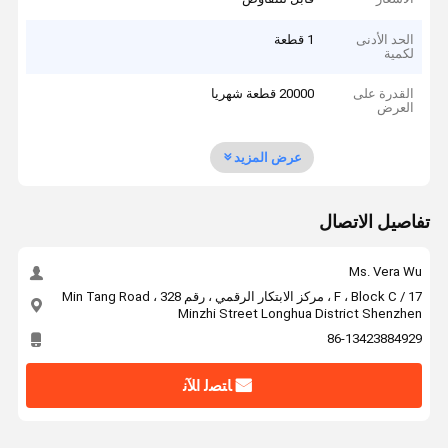
الحد الأدنى
1 قطعة
لكمية
القدرة على
20000 قطعة شهريا
العرض
عرض المزيد
تفاصيل الاتصال
Ms. Vera Wu
17 / F ، Block C ، مركز الابتكار الرقمي ، رقم 328 Min Tang Road ،
Minzhi Street Longhua District Shenzhen
86-13423884929
ﺎﺘﺼﻟ ﺍﻶﻧ