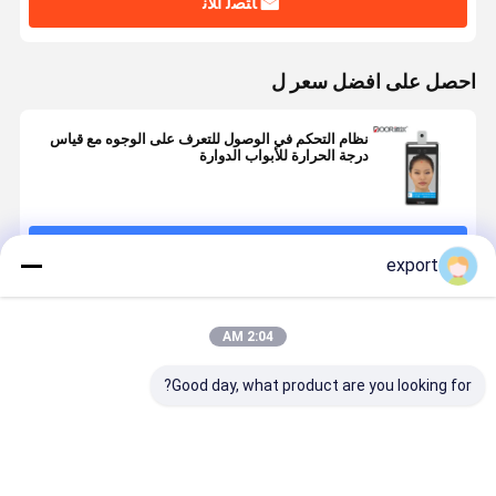
ﺎﺘﺼﻟ ﺍﻶﻧ
احصل على افضل سعر ل
نظام التحكم في الوصول للتعرف على الوجوه مع قياس
درجة الحرارة للأبواب الدوارة
استمر
export
المنتجات الموصى بها
2:04 AM
Good day, what product are you looking for?
8 بوصات IP66
8 بوصة مقاومة
جهاز التعرف
جهاز التعرف