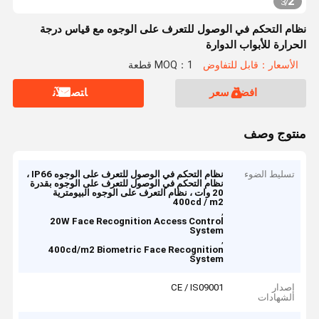
2
3
/
نظام التحكم في الوصول للتعرف على الوجوه مع قياس درجة
الحرارة للأبواب الدوارة
الأسعار：قابل للتفاوض
MOQ：1 قطعة
افضل سعر
ﺎﺘﺼﻟ ﺍﻶﻧ
منتوج وصف
تسليط الضوء
نظام التحكم في الوصول للتعرف على الوجوه IP66 ،
نظام التحكم في الوصول للتعرف على الوجوه بقدرة
20 وات ، نظام التعرف على الوجوه البيومترية
400cd / m2
,
20W Face Recognition Access Control
System
,
400cd/m2 Biometric Face Recognition
System
إصدار
CE / IS09001
الشهادات