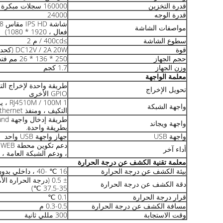
قدرة التخزين
160000 سجلات مبكرة
قدرة الوجه
24000
مواصفات الشاشة
فعال ، 1920 * 1080)
سطوع الشاشة
≥400cd / م 2
قوة
DC12V / 2A 20W (كحد أقصى)
حجم الجهاز
250 * 136 * 26 مم فتحة العمود 36 مم
وزن الجهاز
1.7 كجم
معلمة الواجهة
طريقة واحدة لإخراج الت
تحويل الإخراج
GPIO الأخرى
واجهة الشبكة
التكيف ، ومنفذ Gigabit Ethernet.
واجهة ويجاند
بطريقة واحدة.
واجهة USB
جهاز واجهة USB واحد
د
أداء آخر
، ودعم الشبكة العامة ، وا
معلمة تقنية الكشف عن درجة الحرارة
بيئة الكشف عن درجة الحرارة
16 ℃ -40 ، داخلي بدون رياح
± 0.5 (درجة الحرارة
دقة الكشف عن درجة الحرارة
35-37.5 ℃)
قرار درجة الحرارة
0.1 ℃
مسافة الكشف عن درجة الحرارة
0.3-0.5 م
وقت الاستجابة
300 مللي ثانية