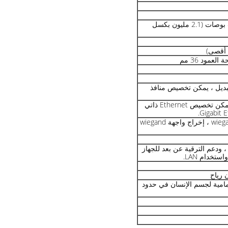
شاشة IPS HD مقاس 8 بوصات (2.1 مليون بكسل
بديل ، يمكن تخصيص منافذ
1 RJ4510M / 100M ، يمكن تخصيص Ethernet ذاتي
طريقة إدخال واجهة wiegand ، إخراج واجهة wiegand
عم تكوين محطة WEB ، ودعم الترقية عن بعد للجهاز
ستخدام LAN.
 الأمامية لجسم الإنسان في حدود