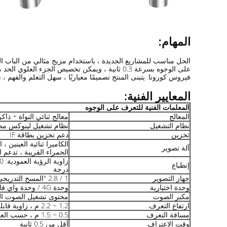
المهام:
على الوجوه بسرعة 0.3 ثانية ، ويمكن تخصيص الج
فيروس كورونا. يتبنى المنتج تصميمًا معياريًا ، سهل التعلم والفهم
المعايير الفنية:
المعلمات الفنية للتعرف على الوجوه
المعالج
معالج ثنائي النواة + ذاكرة  16G EMMC
نظام التشغيل
نظام تشغيل لينوكس م
تخزين
دعم تخزين بطاقة IF
الكاميرا ثنائية العينين 
آلة تصوير
الحمراء القريبة ، تدعم
إنطباع
درجة
جهاز التصوير
1 / 2.8 "المسح التدريجي CMOS (عدسة) 6 مم
وحدة اختيارية
وحدة 4G / وحدة واي فاي / وحدة بلوتوث
مكبر الصوت
محتوى تشغيل الصوت ال
ارتفاع التعرف
1.2 ~ 2.2 م ، زاوية قابلة للتعديل
مسافة التعرف
0.5 ~ 1.5 م ، حسب العدسة
وقت الاعتراف
أقل من 0.5 ثانية