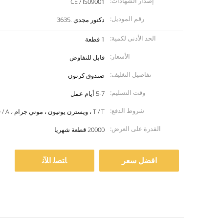
إصدار الشهادات:
CE / IS09001
رقم الموديل:
دكتور مجدي .3635
الحد الأدنى لكمية:
1 قطعة
الأسعار:
قابل للتفاوض
تفاصيل التغليف:
صندوق كرتون
وقت التسليم:
5-7 أيام عمل
شروط الدفع:
T / T ، ويسترن يونيون ، موني جرام ، L / C ، D / A
القدرة على العرض:
20000 قطعة شهريا
افضل سعر
ﺎﺘﺼﻟ ﺍﻶﻧ