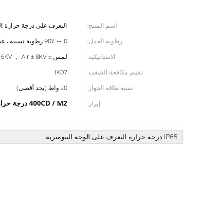
اسم المنتج:
التعرف على درجة حرارة ا
رطوبة العمل:
0 ～ 90٪ رطوبة نسبية ، غير متكثف
الاستاتيكيه:
لمس ± 6KV ， Air ± 8KV
تقييم مكافحة الشغب:
IK07
نسبة طاقة الجهاز:
20 واط (بحد أقصى)
400CD / M2 درجة حرارة التعرف على الوجه
إبراز:
IP65 درجة حرارة التعرف على الوجه البيومترية