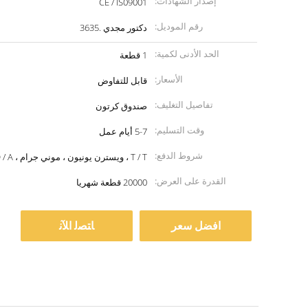
إصدار الشهادات:
CE / IS09001
رقم الموديل:
دكتور مجدي .3635
الحد الأدنى لكمية:
1 قطعة
الأسعار:
قابل للتفاوض
تفاصيل التغليف:
صندوق كرتون
وقت التسليم:
5-7 أيام عمل
شروط الدفع:
T / T ، ويسترن يونيون ، موني جرام ، L / C ، D / A
القدرة على العرض:
20000 قطعة شهريا
افضل سعر
ﺎﺘﺼﻟ ﺍﻶﻧ