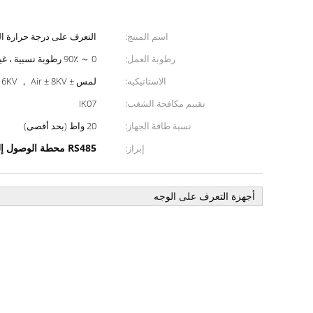
اسم المنتج:
التعرف على درجة حرارة ا
رطوبة العمل:
0 ～ 90٪ رطوبة نسبية ، غير متكثف
الاستاتيكيه:
لمس ± 6KV ， Air ± 8KV
تقييم مكافحة الشغب:
IK07
نسبة طاقة الجهاز:
20 واط (بحد أقصى)
RS485 محطة الوصول إلى الباب
إبراز:
أجهزة التعرف على الوجه