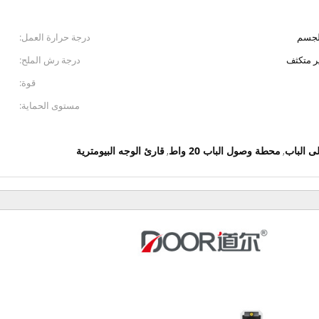
لجسم
درجة حرارة العمل:
درجة رش الملح:
قوة:
مستوى الحماية:
محطة وصول الباب 20 واط
قارئ الوجه البيومترية
,
,