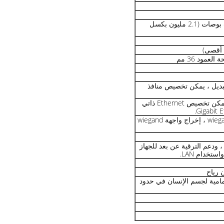
شاشة IPS HD مقاس 8 بوصات (2.1 مليون بكسل
بديل ، يمكن تخصيص منافذ
1 RJ4510M / 100M ، يمكن تخصيص Ethernet ذاتي
طريقة إدخال واجهة wiegand ، إخراج واجهة wiegand
عم تكوين محطة WEB ، ودعم الترقية عن بعد للجهاز
ستخدام LAN.
 الأمامية لجسم الإنسان في حدود