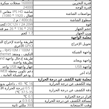
قدرة التخزين
160000 سجلات مبكرة
قدرة الوجه
24000
مواصفات الشاشة
فعال ، 1920 * 1080)
سطوع الشاشة
≥400cd / م 2
قوة
DC12V / 2A 20W (كحد أقصى)
حجم الجهاز
250 * 136 * 26 مم فتحة العمود 36 مم
وزن الجهاز
1.7 كجم
معلمة الواجهة
طريقة واحدة لإخراج الت
تحويل الإخراج
GPIO الأخرى
واجهة الشبكة
التكيف ، ومنفذ Gigabit Ethernet.
واجهة ويجاند
بطريقة واحدة.
واجهة USB
جهاز واجهة USB واحد
د
أداء آخر
، ودعم الشبكة العامة ، وا
معلمة تقنية الكشف عن درجة الحرارة
بيئة الكشف عن درجة الحرارة
16 ℃ -40 ، داخلي بدون رياح
± 0.5 (درجة الحرارة
دقة الكشف عن درجة الحرارة
35-37.5 ℃)
قرار درجة الحرارة
0.1 ℃
مسافة الكشف عن درجة الحرارة
0.3-0.5 م
وقت الاستجابة
300 مللي ثانية