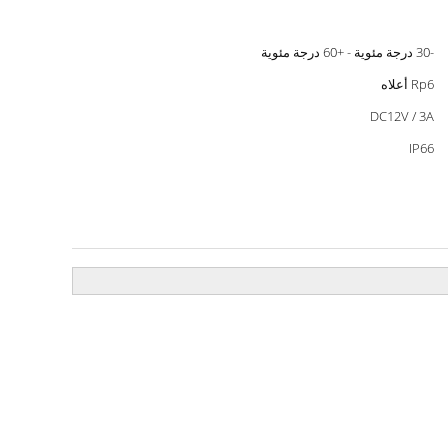
-30 درجة مئوية - +60 درجة مئوية
Rp6 أعلاه
DC12V / 3A
IP66