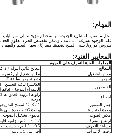
المهام:
على الوجوه بسرعة 0.3 ثانية ، ويمكن تخصيص الج
فيروس كورونا. يتبنى المنتج تصميمًا معياريًا ، سهل التعلم والفهم
المعايير الفنية:
المعلمات الفنية للتعرف على الوجوه
المعالج
معالج ثنائي النواة + ذاكرة  16G EMMC
نظام التشغيل
نظام تشغيل لينوكس م
تخزين
دعم تخزين بطاقة IF
الكاميرا ثنائية العينين 
آلة تصوير
الحمراء القريبة ، تدعم
إنطباع
درجة
جهاز التصوير
1 / 2.8 "المسح التدريجي CMOS (عدسة) 6 مم
وحدة اختيارية
وحدة 4G / وحدة واي فاي / وحدة بلوتوث
مكبر الصوت
محتوى تشغيل الصوت ال
ارتفاع التعرف
1.2 ~ 2.2 م ، زاوية قابلة للتعديل
مسافة التعرف
0.5 ~ 1.5 م ، حسب العدسة
وقت الاعتراف
أقل من 0.5 ثانية