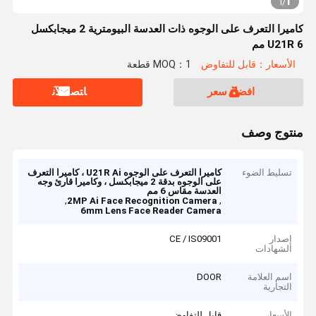
1
1
/
كاميرا التعرف على الوجوه ذات العدسة البيومترية 2 ميجابكسل
U21R 6 مم
الأسعار：قابل للتفاوض
MOQ：1 قطعة
افضل سعر
ﺎﺘﺼﻟ ﺍﻶﻧ
منتوج وصف
تسليط الضوء
كاميرا التعرف على الوجوه U21R Ai ، كاميرا التعرف
على الوجوه بدقة 2 ميجابكسل ، وكاميرا قارئ وجه
العدسة مقاس 6 مم
,
,
2MP Ai Face Recognition Camera
6mm Lens Face Reader Camera
إصدار
CE / IS09001
الشهادات
اسم العلامة
DOOR
التجارية
الأسعار
قابل للتفاوض