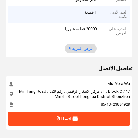
الحد الأدنى
1 قطعة
لكمية
القدرة على
20000 قطعة شهريا
العرض
عرض المزيد
تفاصيل الاتصال
Ms. Vera Wu
17 / F ، Block C ، مركز الابتكار الرقمي ، رقم 328 Min Tang Road ،
Minzhi Street Longhua District Shenzhen
86-13423884929
ﺎﺘﺼﻟ ﺍﻶﻧ