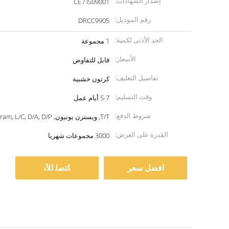
إصدار الشهادات:
CE / IS09001
رقم الموديل:
DRCC9905
الحد الأدنى لكمية:
1 مجموعة
الأسعار:
قابل للتفاوض
تفاصيل التغليف:
كرتون خشبية
وقت التسليم:
5-7 أيام عمل
شروط الدفع:
T/T, ويسترن يونيون, MoneyGram, L/C, D/A, D/P
القدرة على العرض:
3000 مجموعات شهريا
افضل سعر
ﺎﺘﺼﻟ ﺍﻶﻧ