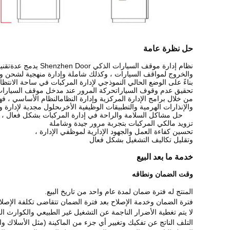
حل نظرة عامة
نظام إدارة موقف السيارات الذكي Shenzhen Door يدمج عدة
تقني
والخروج لمواقف السيارات ، وكذلك شاملة و
إدارة منهجية لشحن وت
بناءً على الوضع الحالي النموذجي لإدارة المركبات في ساحة الانتظا
تحقيق عدم وقوف السيارات
حركة المرور عند مدخل موقف السيارات 
من خلال برامج الإدارة المركزية وإدارة النظام
النظام الأساسي ، فه
والإنذارات الهرمية والتطبيقات الوظيفية الأخرى
حلول مجدية لإدارة 
حل مشاكل السلامة والراحة في إدارة المركبات بشكل فعال ،
تزويد مالكي المركبات بتجربة مرور جيدة وشاملة
تحسين كفاءة العمل والجهود الإدارية لموظفي الإدارة ،
وتقليل تكاليف التشغيل بشكل فعال
خدمة ما بعد البيع
وقت الضمان ونطاقه
المنتج له فترة ضمان لمدة عام واحد من تاريخ البيع.
فترة الضمان وخدمة الإصلاح بعد فترة الضمان تتقاضى تكلفة الإصل
لا يتم تغطية الأضرار الناجمة عن التشغيل غير الطبيعي والكوارث الب
التلف الناتج عن تفكيك وتغيير أي جزء من الماكينة (مثل الأسلاك و
ا