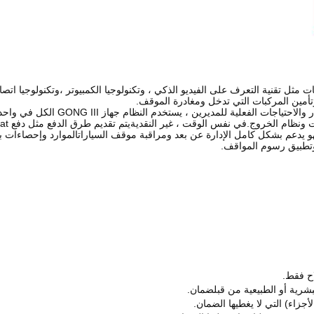
ات مثل تقنية التعرف على الفيديو الذكي ، وتكنولوجيا الكمبيوتر ،
وتكنولوجيا اتصا
أمين المركبات التي تدخل و
مغادرة الموقف.
ر و
الاحتياجات الفعلية للمديرين ، يستخدم النظام جهاز GONG III الكل في واحد
ونظام الخروج.في نفس الوقت ، غير النقدية
يتم تقديم طرق الدفع مثل دفع WeChat لتحقيق السرعة
و يدعم بشكل كامل الإدارة عن بعد ومراقبة موقف السيارات
الموارد وإحصاءات ب
وتطبيق رسوم المواقف.
اح فقط.
شرية أو الطبيعية من قبل
ضمان.
لأجزاء) التي لا يغطيها الضمان.