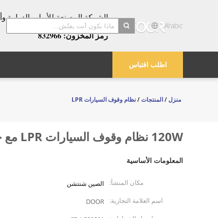
عامًا!
Arabic
رمز المخزون: 832966
search
اطلب اقتباس
منزل
/
المنتجات
/
نظام وقوف السيارات LPR
120W نظام وقوف السيارات LPR مع حاجز سياج سوبر سهلة التركيب
المعلومات الأساسية
مكان المنشأ:
الصين شنتشن
اسم العلامة التجارية:
DOOR