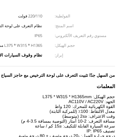
الفولطية:
220/110 فولت
اسم المنتج:
نظام التعرف على لوحة ال
مستوي رقم التعريف الألكتروني:
IP65
حجم الهيكل:
L375 * W315 * H1365 مم
نظام وقوف السيارات ال
إبراز:
من السهل جدًا تثبيت التعرف على لوحة الترخيص مع حاجز السياج
المعلمات
حجم الهيكل: L375 * W315 * H1365mm
الجهد: AC110V / AC220V
القوة الكهربائية للمحرك: 120 واط
معدل الالتقاط: 100٪ (للمركبة الثابتة)
وقت الاعتراف: ≤2s (متوسط)
مسافة التعرف: 2-10 أمتار (التوصية بمسافة 3.5-4 م)
سرعة السيارة القابلة للتكيف: ≤15 كم / ساعة
تصنيف IP: IP65
درجة حرارة العمل: -20 درجة مئوية - + 80 درجة مئوية