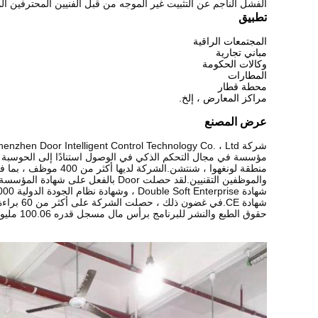
الفشل الناجم عن التثبيت غير الموجه من قبل الفنيين المحترفين الم
تطبيق
المجتمعات الراقية
مباني تجارية
وكالات الحكومة
المطارات
محطة قطار
مراكز المعارض ، إلخ.
عرض المصنع
شركة Shenzhen Door Intelligent Control Technology Co. ، Ltd.(رمز المخزون 832966) هي تقنية عالية
مؤسسة في مجال التحكم الذكي في الوصول استنادًا إلى الحوسبة ال
منطقة لونغهوا ، شنتشن.الشركة لديها أكثر من 400 موظف ، بما في ذلك 200 البحث والتطوير
والموظفين التقنيين.لقد حصلت Door بالفعل على شهادة المؤسسة الوطنية عالية التقنية ،
شهادة Double Soft Enterprise ، وشهادة نظام الجودة الدولية ISO9000 و
شهادة CE.في غضون ذلك ، حصلت الشركة على أكثر من 60 براءة اختراع وطنية
حقوق الطبع والنشر للبرنامج برأس مال مسجل قدره 100.06 مليون يوان صيني.