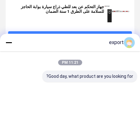
جهاز التحكم عن بعد للطي ذراع سيارة بوابة الحاجز
للسلامة على الطرق 1 سنة الضمان
استمر
export
المنتجات الموصى بها
11:21 PM
Good day, what product are you looking for?
بوابة حاجز
بوابة الحاجز
ذراع مستقيم
موقف للسيا
وقوف السيارات
RS485 6M
AC 110V
الذكية
Boom IP55
S485 IP55
حاجز وقوف
6M Boom
السيارات
rrier Gate
افضل سعر
افضل سعر
افضل سعر
افضل سع