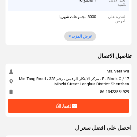
الحد الأدنى
1 مجموعة
لكمية
القدرة على
3000 مجموعات شهريا
العرض
عرض المزيد
تفاصيل الاتصال
Ms. Vera Wu
17 / F ، Block C ، مركز الابتكار الرقمي ، رقم 328 Min Tang Road ،
Minzhi Street Longhua District Shenzhen
86-13423884929
ﺎﺘﺼﻟ ﺍﻶﻧ
احصل على افضل سعر ل