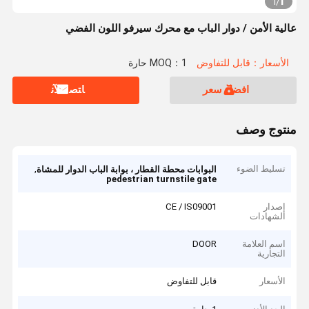
1
1
/
عالية الأمن / دوار الباب مع محرك سيرفو اللون الفضي
الأسعار：قابل للتفاوض
MOQ：1 حارة
افضل سعر
ﺎﺘﺼﻟ ﺍﻶﻧ
منتوج وصف
تسليط الضوء
,
البوابات محطة القطار ، بوابة الباب الدوار للمشاة
pedestrian turnstile gate
إصدار
CE / IS09001
الشهادات
اسم العلامة
DOOR
التجارية
الأسعار
قابل للتفاوض