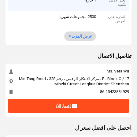
الحد الأدنى
1 حارة
لكمية
القدرة على
2500 مجموعات شهريا
العرض
عرض المزيد
تفاصيل الاتصال
Ms. Vera Wu
17 / F ، Block C ، مركز الابتكار الرقمي ، رقم 328 Min Tang Road ،
Minzhi Street Longhua District Shenzhen
86-13423884929
ﺎﺘﺼﻟ ﺍﻶﻧ
احصل على افضل سعر ل