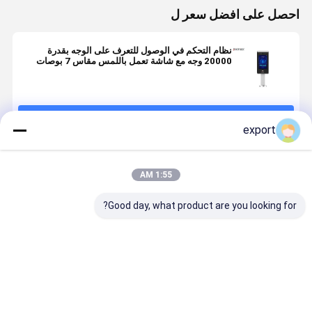
احصل على افضل سعر ل
نظام التحكم في الوصول للتعرف على الوجه بقدرة
20000 وجه مع شاشة تعمل باللمس مقاس 7 بوصات
استمر
export
المنتجات الموصى بها
1:55 AM
Good day, what product are you looking for?
8 بوصات IP66
8 بوصة مقاومة
جهاز التعرف
جهاز التعرف
QR Code
للمياه بدون
على الوجه
على الوجه
التعرف على
لمسة الحيوية
المثبت على
المثبت على
الوجه البيومتري
التعرف على
الحائط مع قارئ
الحائط للتح
بدون لمس
الوجه محطة
بطاقة للتحكم
في الوصول 
افضل سعر
افضل سعر
افضل سعر
افضل سع