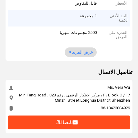
الأسعار
قابل للتفاوض
الحد الأدنى
1 مجموعة
لكمية
القدرة على
2500 مجموعات شهريا
العرض
عرض المزيد
تفاصيل الاتصال
Ms. Vera Wu
17 / F ، Block C ، مركز الابتكار الرقمي ، رقم 328 Min Tang Road ،
Minzhi Street Longhua District Shenzhen
86-13423884929
ﺎﺘﺼﻟ ﺍﻶﻧ