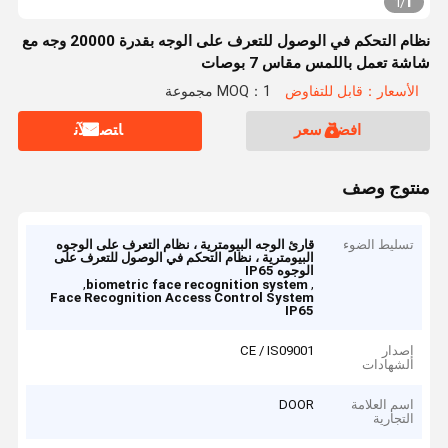
1
1
/
نظام التحكم في الوصول للتعرف على الوجه بقدرة 20000 وجه مع
شاشة تعمل باللمس مقاس 7 بوصات
الأسعار：قابل للتفاوض
MOQ：1 مجموعة
افضل سعر
ﺎﺘﺼﻟ ﺍﻶﻧ
منتوج وصف
تسليط الضوء
قارئ الوجه البيومترية ، نظام التعرف على الوجوه
البيومترية ، نظام التحكم في الوصول للتعرف على
الوجوه IP65
,
,
biometric face recognition system
Face Recognition Access Control System
IP65
إصدار
CE / IS09001
الشهادات
اسم العلامة
DOOR
التجارية