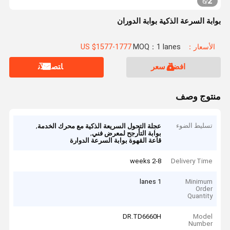
2
6
/
بوابة السرعة الذكية بوابة الدوران
الأسعار：US $1577-1777
MOQ：1 lanes
افضل سعر
ﺎﺘﺼﻟ ﺍﻶﻧ
منتوج وصف
تسليط الضوء
,
عجلة التحول السريعة الذكية مع محرك الخدمة
,
بوابة التأرجح لمعرض فني
قاعة القهوة بوابة السرعة الدوارة
2-8 weeks
Delivery Time
1 lanes
Minimum
Order
Quantity
DR.TD6660H
Model
Number