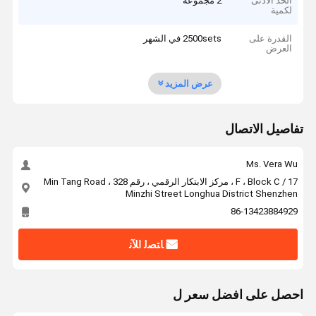
الحد الأدنى
2 مجموعة
لكمية
القدرة على
2500sets في الشهر
العرض
عرض المزيد
تفاصيل الاتصال
Ms. Vera Wu
17 / F ، Block C ، مركز الابتكار الرقمي ، رقم 328 Min Tang Road ،
Minzhi Street Longhua District Shenzhen
86-13423884929
ﺎﺘﺼﻟ ﺍﻶﻧ
احصل على افضل سعر ل