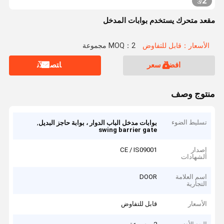
2
3
/
مقعد متحرك يستخدم بوابات المدخل
الأسعار：قابل للتفاوض
MOQ：2 مجموعة
افضل سعر
ﺎﺘﺼﻟ ﺍﻶﻧ
منتوج وصف
تسليط الضوء
,
بوابات مدخل الباب الدوار ، بوابة حاجز البديل
swing barrier gate
إصدار
CE / IS09001
الشهادات
اسم العلامة
DOOR
التجارية
الأسعار
قابل للتفاوض