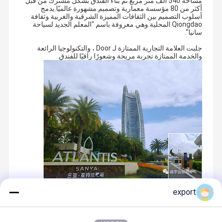
مساحة 540 ألف متر مربع.تم بناء الفندق بشكل مشترك من قبل
أكثر من 80 مؤسسة معمارية وتصميم مشهورة عالميًا.يدمج
أسلوب التصميم بين الثقافات المميزة الشرقية والغربية وثقافة
Qiongdao المحلية.وهي معروفة باسم "المعلم الجديد لسياحة
سانيا".
جلبت العلامة التجارية الممتازة لـ Door ، والتكنولوجيا الرائعة
والخدمة الممتازة تجربة مريحة وشعورًا راقيًا للفندق.
export
Recommended Products